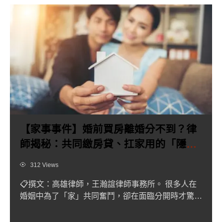
【家事事件】婚前買房離婚分不到？律
師揭秘：共同繳房貸、扛家用的「隱形
股東」如何拿回財產！
Views
312 Views
📋撰文：高雄律師，王瀚誼律師事務所。 很多人在
婚姻中為了「家」共同奮鬥，卻在面臨分開時才驚
覺：「房子是他婚前買...