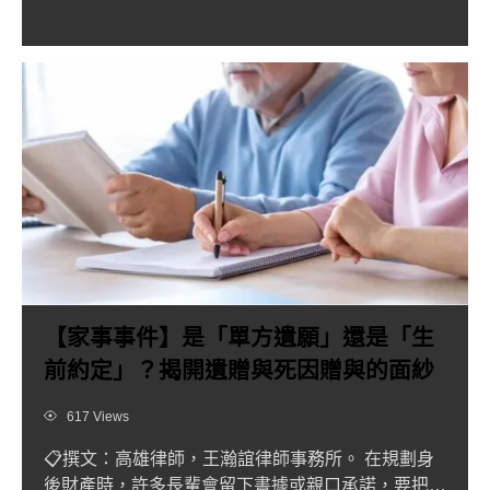
認為既然是「契約」...
【家事事件】是「單方遺願」還是「生
前約定」？揭開遺贈與死因贈與的面紗
Views
617 Views
📋撰文：高雄律師，王瀚誼律師事務所。 在規劃身
後財產時，許多長輩會留下書據或親口承諾，要把財