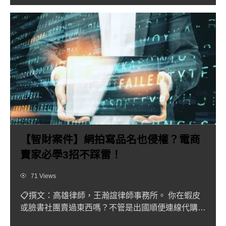
【智財案件】網拍寫品名也侵權？電商
賣家必學3招不踩雷！
Views
71 Views
📋撰文：高雄律師，王瀚誼律師事務所。 你在蝦皮
或臉書社團賣過東西嗎？不管是出國順便連線代購，
還是把用不到的全新...