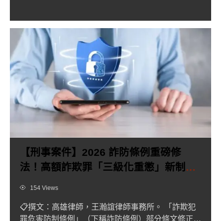
多人以為只要多數人...
【刑事案件】2026 詐防條例重磅修
法！高額詐欺罪「三級化重懲」新制一
次看
Views
154 Views
📋撰文：高雄律師，王瀚誼律師事務所。 「詐欺犯
罪危害防制條例」（下稱詐防條例）部分條文修正草