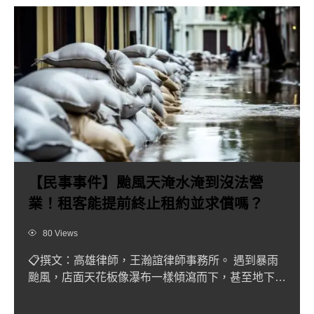
【民事事件】颱風天淹水淹到沒法營
業！租客能提前終止租約並求償嗎？
Views
80 Views
📋撰文：高雄律師，王瀚誼律師事務所。 遇到暴雨
颱風，店面天花板像瀑布一樣傾瀉而下，甚至地下室
淹起「黃褐色臭水」...