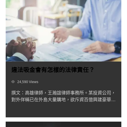
違法吸金會有怎樣的法律責任？
Views
24,590 Views
撰文：高雄律師，王瀚誼律師事務所。某投資公司，
對外佯稱已在外島大量購地，欲斥資百億興建豪華型
賭場，而該投資公司...