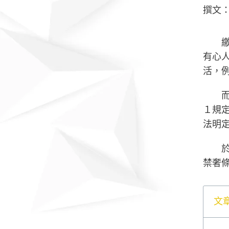
撰文
有心
活，
１規
法明
禁奢
文