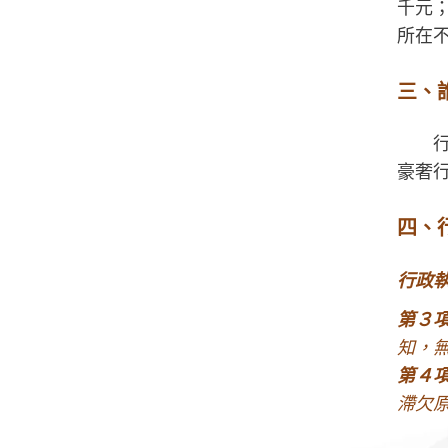
千元
所在
三、
豪奢
四、
行政
第３
知，
第４
滯欠