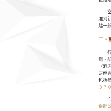
達到
越一
二、
鐵、
（酒
要超
包括
３７
務部