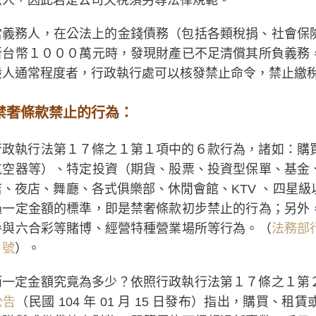
當義務人，在公法上的金錢債務（包括各類稅捐、社會保
新台幣１０００萬元時，發現財產已不足清償其所負義務
般人通常程度者，行政執行處可以核發禁止命令，禁止繳
禁奢條款禁止的行為：
行政執行法第１７條之１第１項中的６款行為，諸如：購
航空器等）、特定投資（期貨、股票、投資型保單、基金
店、夜店、舞廳、各式俱樂部、休閒會館、KTV 、四星
過一定金額的標準，即是禁奢條款初步禁止的行為；另外
參與六合彩等賭博、經營特種營業場所等行為。（
法務部
０號
）。
而一定金額究竟為多少？依照行政執行法第１７條之１第
公告
（民國 104 年 01 月 15 日發布）指出，購買