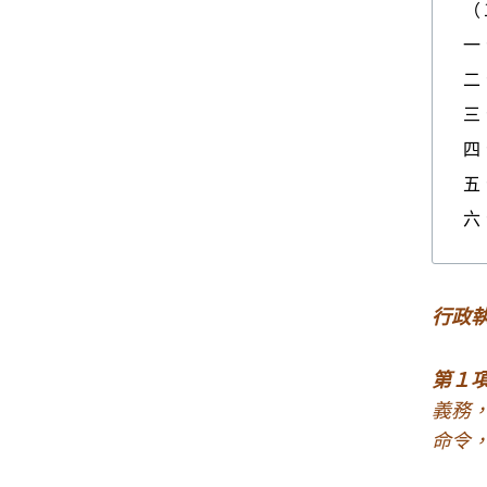
（
一
二
三
四
五
六
行政
第１
義務
命令