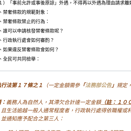
１）「事前允許或事後原諒」外遇，不得再以外遇為理由請求離
、禁奢條款的規範對象：
、禁奢條款禁止的行為：
、誰可以申請核發禁奢條款呢？
、行政執行處會如何審酌？
、如果違反禁奢條款會如何？
、全民可共同檢舉：
執行法第１７條之１
（一定金額需參
「
法務部公告
」
規定
項：
義務人為自然人，其滯欠合計達一定金額
（註：１０
，且生活逾越一般人通常程度者，行政執行處得依職權或
，並通知應予配合之第三人：