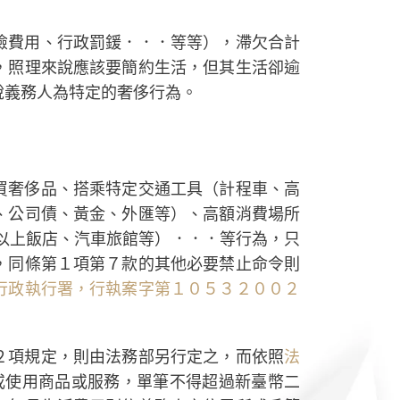
險費用、行政罰鍰．．．等等），滯欠合計
，照理來說應該要簡約生活，但其生活卻逾
稅義務人為特定的奢侈行為。
買奢侈品、搭乘特定交通工具（計程車、高
、公司債、黃金、外匯等）、高額消費場所
級以上飯店、汽車旅館等）．．．等行為，只
，同條第１項第７款的其他必要禁止命令則
行政執行署，行執案字第１０５３２００２
２項規定，則由法務部另行定之，而依照
法
、租賃或使用商品或服務，單筆不得超過新臺幣二