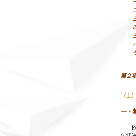
第２
（１
一、
包括