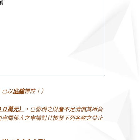
婚
，已以
底線
標註！）
００萬元）
，已發現之財產不足清償其所負
利害關係人之申請對其核發下列各款之禁止