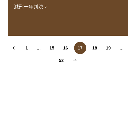
減刑一年判決。
1
...
15
16
17
18
19
...
52