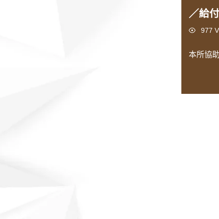
／給
Views
977 V
本所協