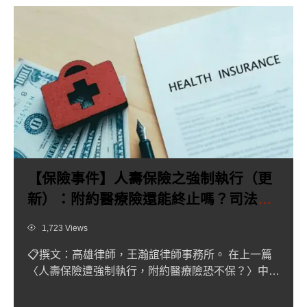
【保險事件】人壽保險之強制執行（更
新）：附約醫療險還能終止嗎？司法院
最新修正帶來哪些改變？
Views
1,723 Views
📋撰文：高雄律師，王瀚誼律師事務所。 在上一篇
〈人壽保險遭強制執行，附約醫療險恐不保？〉中，
我們曾說明法院可如...