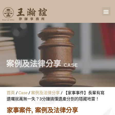
案例及法律分享
CASE
首頁
/
Case
/
案例及法律分享
/
【家事事件】長輩有寫
遺囑就萬無一失？3分鐘搞懂遺產分割的隱藏地雷！
家事案件
,
案例及法律分享