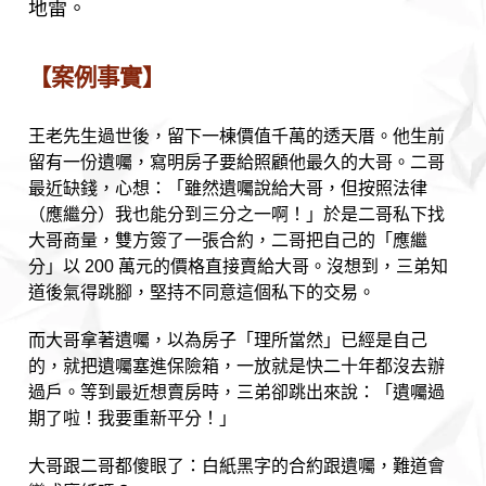
地雷。
【案例事實】
王老先生過世後，留下一棟價值千萬的透天厝。他生前
留有一份遺囑，寫明房子要給照顧他最久的大哥。二哥
最近缺錢，心想：「雖然遺囑說給大哥，但按照法律
（應繼分）我也能分到三分之一啊！」於是二哥私下找
大哥商量，雙方簽了一張合約，二哥把自己的「應繼
分」以 200 萬元的價格直接賣給大哥。沒想到，三弟知
道後氣得跳腳，堅持不同意這個私下的交易。
而大哥拿著遺囑，以為房子「理所當然」已經是自己
的，就把遺囑塞進保險箱，一放就是快二十年都沒去辦
過戶。等到最近想賣房時，三弟卻跳出來說：「遺囑過
期了啦！我要重新平分！」
大哥跟二哥都傻眼了：白紙黑字的合約跟遺囑，難道會