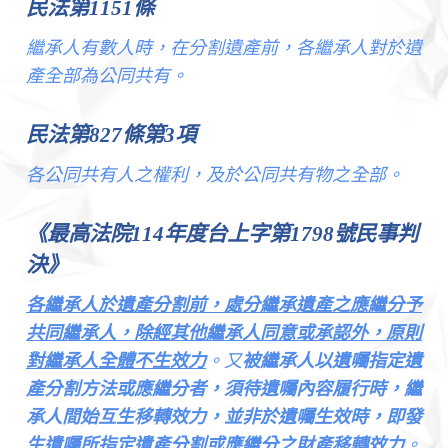
民法第1151條
繼承人有數人時，在分割遺產前，各繼承人對於遺
產全部為公同共有。
民法第827條第3項
各公同共有人之權利，及於公同共有物之全部。
《最高法院114年度台上字第1798號民事判
決》
各繼承人於遺產分割前，處分繼承遺產之應繼分予
共同繼承人，除經其他繼承人同意或承認外，原則
對繼承人全體不生效力
。又
被繼承人以遺囑指定遺
產分割方法或應繼分者，須待遺囑內容履行時，繼
承人間始互生移轉效力，並非於遺囑生效時，即發
生遺囑所指定遺產分割或應繼分之財產移轉效力
。