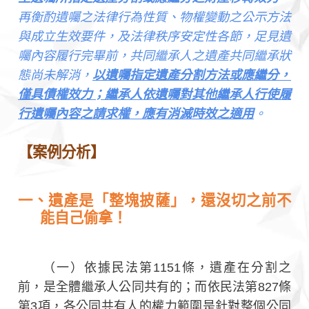
再衡酌遺囑之法律行為性質、物權變動之公示方法
與成立生效要件，及法律秩序安定性各節，足見遺
囑內容履行完畢前，共同繼承人之遺產共同繼承狀
態尚未解消，
以遺囑指定遺產分割方法或應繼分，
僅具債權效力；繼承人依遺囑對其他繼承人行使履
行遺囑內容之請求權，應有消滅時效之適用
。
【案例分析】
一、遺產是「整塊披薩」，還沒切之前不
能自己偷拿！
（一）依據民法第1151條，遺產在分割之
前，是全體繼承人公同共有的；而依民法第827條
第3項，各公同共有人的權力範圍是針對整個公同