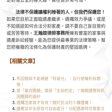
足對簿公堂的導火線，實在是非常可惜。
法律不保護讓權利睡著的人，但我們保護您！
如果您目前正面臨遺產繼承、遺囑效力爭議，或是
不知道該如何合法分割家產，請不要自己盲目簽約
或苦苦等待。
王瀚誼律師事務所
擁有豐富的家事與
遺產訴訟經驗，能為您提供最專業的法律策略，幫
您把複雜的法條化為保護財產的堅固盾牌。
【相關文章】
死因贈與不能規避「特留分」，且行使權利有期
限！
是「單方遺願」還是「生前約定」？揭開遺贈與死
因贈與的面紗
遺囑怎麼寫才有效？關於民法的５種遺囑！
遺產並非全部皆可自由處分！分配遺產時您需要注