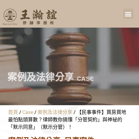
案例及法律分享
CASE
首頁
/
Case
/
案例及法律分享
/
【民事事件】買房買地
最怕點頭算數？律師教你搞懂「分管契約」與神祕的
「默示同意」（默示分管）！