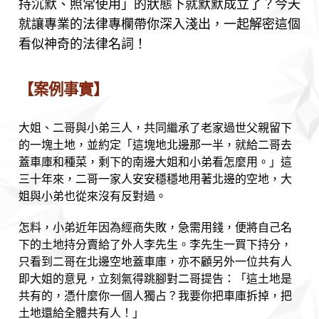
持沉默、照常使用」的狀態下就默默成立了？今天
就讓專業的法律專欄帶你深入淺出，一起解密這個
看似神奇的法律名詞！
【案例事實】
大姐、二哥與小弟三人，共同繼承了老家過世父親留下
的一塊土地，並約定「這塊地北邊那一半，就給二哥去
蓋車庫和種菜，剩下的南邊大姐和小弟看怎麼用。」這
三十年來，二哥一家人安安穩穩地用著北邊的空地，大
姐與小弟也從來沒有反對過。
怎料，小弟近年因為經商失敗，急需用錢，便將自己名
下的土地持分賣給了外人李先生。李先生一買下持分，
只看到二哥在北邊空地蓋車庫，亦不顧另外一位共有人
即大姐的意見，立刻氣得跳腳對二哥提告：「這土地是
共有的，憑什麼你一個人獨占？我要你把車庫拆掉，把
土地還給全體共有人！」