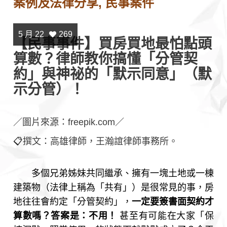
案例及法律分享
,
民事案件
5 月 22
269
【民事事件】買房買地最怕點頭
算數？律師教你搞懂「分管契
約」與神祕的「默示同意」（默
示分管）！
／圖片來源：freepik.com／
📋
撰文：高雄律師，王瀚誼律師事務所。
多個兄弟姊妹共同繼承、擁有一塊土地或一棟
建築物（法律上稱為「共有」）是很常見的事，房
地往往會約定「分管契約」，
一定要簽書面契約才
算數嗎？答案是：不用！
甚至有可能在大家「保