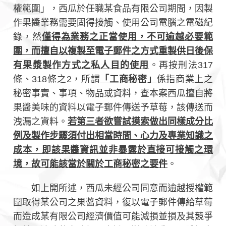
權範圍」，西瓜於任職某食品有限公司期間，因製
作果醬業務需要固得接觸、使用公司電腦之電磁紀
錄，然
僅得為業務之正當使用，不可逾越必要範
圍，而擅自以複製至電子郵件之方式重製供日後保
有果漿製作方式之私人目的使用
。再按刑法317
條、318條之2，所謂
「工商秘密」
係指商業上之
秘密事實、事項、物品或資料，查本案西瓜擅自將
果醬美味的資料以電子郵件傳送予草莓，該傳送而
洩漏之資料。
若第三者欲嘗試摸索做出同樣成分比
例及製作步驟須付出相當時間、心力及專業知識之
成本，即該果醬資訊並非暴露於直接可接觸之環
境，故可能該當於關於工商秘密之要件
。
如上開所述，西瓜未經公司同意而逾越授權範
圍取得某公司之果醬資料，復以電子郵件傳給草莓
而造成某有限公司經濟價值可能減損並損及其競爭