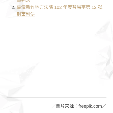
事判決
臺灣新竹地方法院 102 年度智易字第 12 號
刑事判決
高雄律師 台南律師 男律師 女律師 專業團隊 台灣律師 好
的律師 推薦律師 認識律師 勝訴律師 訴訟律師 非訟律師
法律諮詢 法律問題 王瀚誼律師 莊曜隸律師 魏韻儒律師
民事案件 家事案件 刑事案件 行政案件 勞資案件 商務契
約 公司法 保險法 證券交易法 民法 刑法 憲法 行政法 課
程合作 保險法 證券交易法 公司法 法律顧問 契約撰寫 高
雄捷運 高雄市政府 高雄律師推薦 詐欺 投資 法院 判決 勝
訴案例 開庭 偵查 檢察官 法官 高雄地院 高雄高分院 高雄
少年家事法院 律師見證 公證 朋友 不還錢 訴訟 銀行 狀紙
訴訟 交易 金錢 親友 詐騙 理專
／圖片來源：freepik.com／