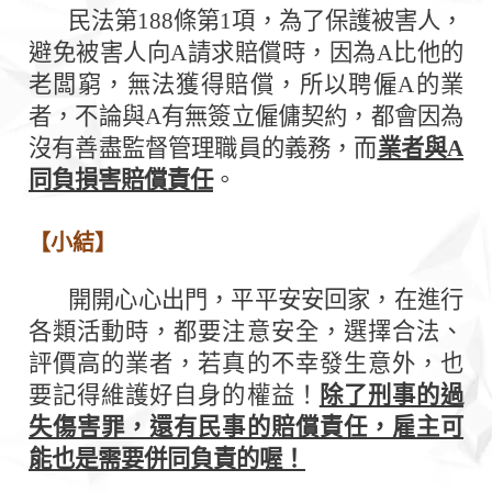
民法第
188
條第
1
項，為了保護被害人，
避免被害人向
A
請求賠償時，因為
A
比他的
老闆窮，無法獲得賠償，所以聘僱
A
的業
者，不論與
A
有無簽立僱傭契約，都會因為
沒有善盡監督管理職員的義務，而
業者與
A
同負損害賠償責任
。
【小結】
開開心心出門，平平安安回家，在進行
各類活動時，都要注意安全，選擇合法、
評價高的業者，若真的不幸發生意外，也
要記得維護好自身的權益！
除了刑事的過
失傷害罪，還有民事的賠償責任，雇主可
能也是需要併同負責的喔！