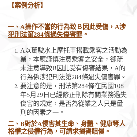
【案例分析】
A
操作不當的行為致Ｂ因此受傷，
A
涉
一、
犯
刑法第
284
條過失傷害罪
。
A
以駕駛水上摩托車搭載乘客之活動為
業，本應謹慎注意乘客之安全，卻疏
未注意導致
B
因此受有傷害結果，
A
的
行為係涉犯刑法第
284
條過失傷害罪。
要注意的是，刑法第
284
條在民國
108
年
5
月
29
日已經修正刪除有關業務過失
傷害的規定，是否為從業之人只是量
刑的因素之一。
B
對於
A
侵害其生命、身體、健康等人
二、
格權之侵權行為，可請求損害賠償。