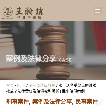
案例及法律分享
CASE
首頁
/
Case
/
案例及法律分享
/
水上活動受傷怎麼維護
權益？法律責任及賠償權利解析 | 民事賠償案例
刑事案件
,
案例及法律分享
,
民事案件