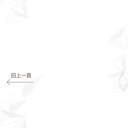
律師 民事案件 家事案件 刑事案件 行政案件 勞資案件 商
務契約 公司法 保險法 證券交易法 民法 刑法 憲法 行政法
課程合作 保險法 證券交易法 公司法 著作權法 智慧財產
法 家事事件法 票據法 專利法 法律顧問 契約撰寫 高雄捷
運 高雄市政府 高雄律師推薦 詐欺 投資 法院 判決 勝訴案
例 開庭 偵查 檢察官 法官 高雄地院 高雄高分院 高雄少年
家事法院 律師見證 公證 朋友 不還錢 訴訟
回上一頁