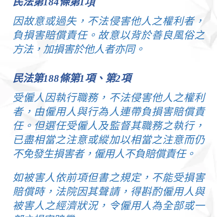
民法第
184
條第
1項
因故意或過失，不法侵害他人之權利者，
負損害賠償責任。故意以背於善良風俗之
方法，加損害於他人者亦同。
民法第
188
條第
1
項、第
2
項
受僱人因執行職務，不法侵害他人之權利
者，由僱用人與行為人連帶負損害賠償責
任。但選任受僱人及監督其職務之執行，
已盡相當之注意或縱加以相當之注意而仍
不免發生損害者，僱用人不負賠償責任。
如被害人依前項但書之規定，不能受損害
賠償時，法院因其聲請，得斟酌僱用人與
被害人之經濟狀況，令僱用人為全部或一