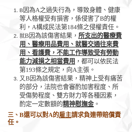
因為
A
之過失行為，導致身體、健康
B
等人格權受有損害，係侵害了
B
的權
利，
A
構成民法第
184
條之侵權責任。
B
因為該傷害結果，
所支出的醫療費
就
用、醫療用品費用、就醫交通往來費
用、看護費，不能工作導致受有勞動
能力減損之相當費用
，都可以依民法
第
193
條之規定，向
A
主張。
又B
因為該傷害結果，精神上受有痛苦
的部分，法院也會審酌加害程度、所
受傷勢程度、雙方財力等各種因素，
酌定一定數額的
精神慰撫金
。
B
還可以對
A
的
雇主
請求負連帶賠償責
三、
任。