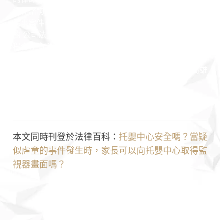
法律諮詢 法律問題 王瀚誼律師 莊曜隸律師 魏韻儒律師
民事案件 家事案件 刑事案件 行政案件 勞資案件 商務契
約 公司法 保險法 證券交易法 民法 刑法 憲法 行政法 課
程合作 保險法 證券交易法 公司法 法律顧問 契約撰寫 高
雄捷運 高雄市政府 高雄律師推薦 詐欺 投資 法院 判決 勝
訴案例 開庭 偵查 檢察官 法官 高雄地院 高雄高分院 高雄
少年家事法院 律師見證 公證 朋友 不還錢 訴訟
本文同時刊登於法律百科：
托嬰中心安全嗎？當疑
似虐童的事件發生時，家長可以向托嬰中心取得監
視器畫面嗎？