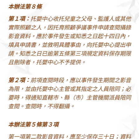
本辦法第８條
第１項：
托嬰中心收托兒童之父母、監護人或其他
實際照顧之人，因托育照顧爭議事件申請查閱攝錄
影音資料，應於事件發生或知悉之日起十四日內，
填具申請書，並敘明具體事由，向托嬰中心提出申
請。知悉之日已逾第五條第三項規定資料保存期限
且刪除者，托嬰中心不予提供。
第２項：
前項查閱時段，應以事件發生期間之影音
為限，並由托嬰中心主管或其指定之人員陪同；必
要時，得通知直轄市、縣（市）主管機關派員陪同
查閱。查閱時，不得翻攝。
本辦法第５條第３項
第一項第二款影音資料，應至少保存三十日；資料