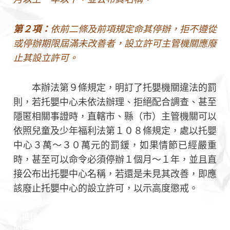
第２項：
依前二條及前項規定命其停辦，拒不遵從
或停辦期限屆滿未改善者，設立許可主管機關應廢
止其設立許可。
本辦法第９條規定，明訂了托嬰機關違法的罰
則，若托嬰中心未依法辦理、拒絕配合調查、甚至
隱匿相關事證時，直轄市、縣（市）主管機關可以
依照兒童及少年福利法第１０８條規定，處以托嬰
中心３萬～３０萬元的罰鍰，如果情節已經嚴重
時，甚至可以命令必須停辦１個月～１年，並且直
接公布出托嬰中心名稱，若還是未見其改善，即應
該廢止托嬰中心的設立許可，以示高度懲戒。
高雄律師 台南律師 男律師 女律師 專業團隊 台灣律師 好
的律師 推薦律師 認識律師 勝訴律師 訴訟律師 非訟律師