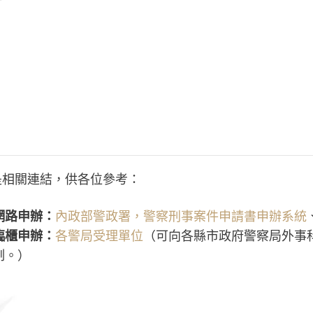
師 台南律師 男律師 女律師 專業團隊 台灣律師 好的律師 推薦律
律問題 王瀚誼律師 莊曜隸律師 魏韻儒律師 民事案件 家事案件 刑
券交易法 民法 刑法 憲法 行政法 課程合作 保險法 證券交易法 公
推薦 詐欺 投資 法院 判決 勝訴案例 開庭 偵查 檢察官 法官 高
友 不還錢 訴訟
是相關連結，供各位參考：
網路申辦：
內政部警政署，警察刑事案件申請書申辦系統
臨櫃申辦：
各警局受理單位
（可向各縣市政府警察局外事
制。）