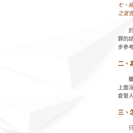
七、
之宣
罪的
步參
二、
上面
倉管
三、