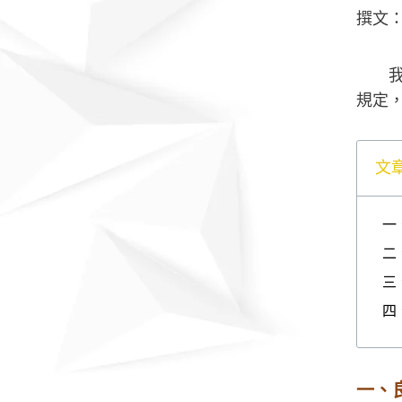
撰文
規定
文
一
二
三
四
一、