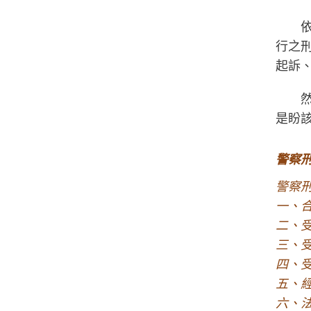
行之
起訴
是盼
警察
警察
一、
二、
三、
四、
五、
六、