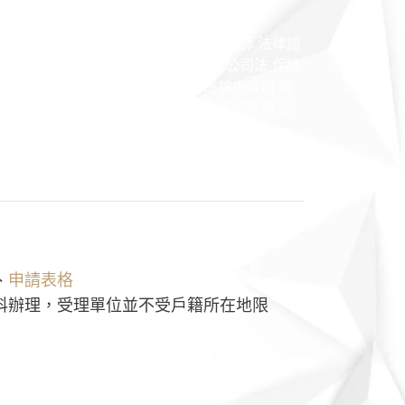
師 認識律師 勝訴律師 訴訟律師 非訟律師 法律諮
事案件 行政案件 勞資案件 商務契約 公司法 保險
司法 法律顧問 契約撰寫 高雄捷運 高雄市政府 高
雄地院 高雄高分院 高雄少年家事法院 律師見證 公
、
申請表格
科辦理，受理單位並不受戶籍所在地限