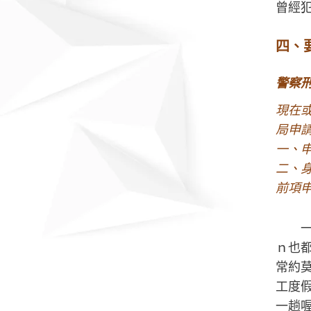
曾經
四、
警察
現在或
局申
一、
二、
前項
ｎ也
常約
工度
一趟