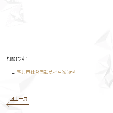
民事案件 家事案件 刑事案件 行政案件 勞資案件 商務契
約 公司法 保險法 證券交易法 民法 刑法 憲法 行政法 課
程合作 保險法 證券交易法 公司法 法律顧問 契約撰寫 高
雄捷運 高雄市政府 高雄律師推薦 詐欺 投資 法院 判決 勝
訴案例 開庭 偵查 檢察官 法官 高雄地院 高雄高分院 高雄
少年家事法院 律師見證 公證 朋友 不還錢 訴訟
相關資料：
臺北市社會團體章程草案範例
回上一頁