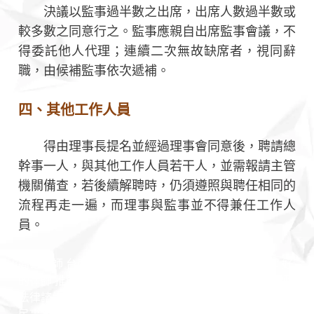
決議以監事過半數之出席，出席人數過半數或
較多數之同意行之。監事應親自出席監事會議，不
得委託他人代理；連續二次無故缺席者，視同辭
職，由候補監事依次遞補。
四、其他工作人員
得由理事長提名並經過理事會同意後，聘請總
幹事一人，與其他工作人員若干人，並需報請主管
機關備查，若後續解聘時，仍須遵照與聘任相同的
流程再走一遍，而理事與監事並不得兼任工作人
員。
高雄律師 台南律師 男律師 女律師 專業團隊 台灣律師 好
的律師 推薦律師 認識律師 勝訴律師 訴訟律師 非訟律師
法律諮詢 法律問題 王瀚誼律師 莊曜隸律師 魏韻儒律師