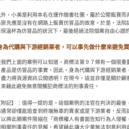
此外，小美是利用本名在運作臉書社團，屬於公開販賣而
美原先應是沒有在網路上販賣仿冒品的故意。於是，法院
該保溫杯為仿冒品的狀況下，最後經過法院個案自由心證
身為代購與下游經銷業者，可以事先做什麼來避免
從我們上面的案例可以知道，商標法第９７條有一個很重
」產品是仿冒品的事實，因此，身為代購與下游經銷業者
，盡力將貨源資訊公開透明！在現今，這並非僅是關於顧
！來藉此避免無意間觸犯商標法的刑事責任。
【附記】：值得一提的是，這個案例的法官在判決的最後
務通常卻僅能追查到終端無辜的賣家或是下游業者，反而
可以將此類案件限縮在「商標權人有書面告知行為人侵權
起相關刑事責任的見解，希望藉此讓大企業無法刻意利用