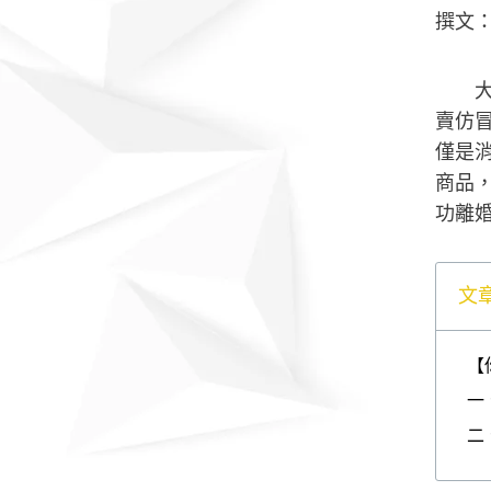
撰文
賣仿
僅是
商品
功離
文
【
一
二