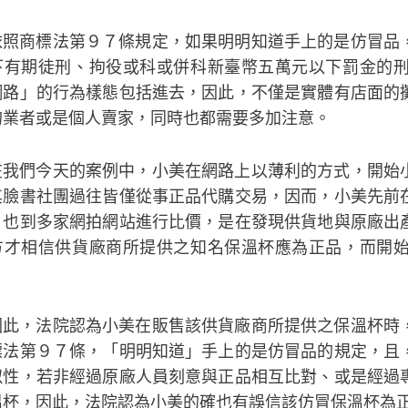
依照商標法第９７條規定，如果明明知道手上的是仿冒品
下有期徒刑、拘役或科或併科新臺幣五萬元以下罰金的
網路」的行為樣態包括進去，因此，不僅是實體有店面的
的業者或是個人賣家，同時也都需要多加注意。
在我們今天的案例中，小美在網路上以薄利的方式，開始
其臉書社團過往皆僅從事正品代購交易，因而，小美先前
、也到多家網拍網站進行比價，是在發現供貨地與原廠出
方才相信供貨廠商所提供之知名保溫杯應為正品，而開
因此，法院認為小美在販售該供貨廠商所提供之保溫杯時
標法第９７條，「明明知道」手上的是仿冒品的規定，且
似性，若非經過原廠人員刻意與正品相互比對、或是經過
溫杯，因此，法院認為小美的確也有誤信該仿冒保溫杯為