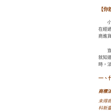
【你
在經
商進
就知
時，
一、
商標
未得
科新