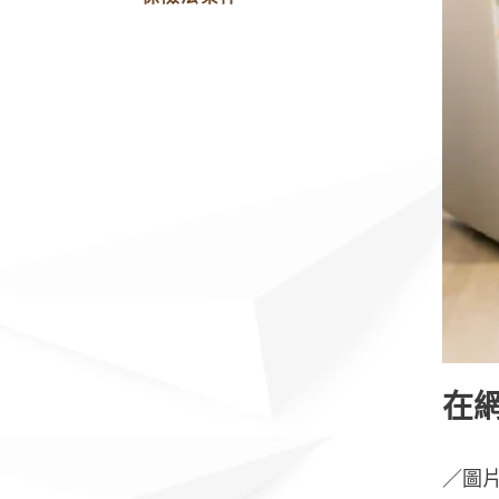
在
／圖片來