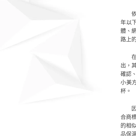
年以
體、
路上
出，
確認
小美
杯。
合商
的相
品保