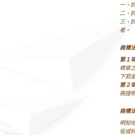
一、
二、
三、
者。
商標
第１
標章
下罰
第２
冊證
商標
明知
役或