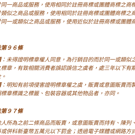
於同一商品或服務，使用相同於註冊商標或團體商標之商
於類似之商品或服務，使用相同於註冊商標或團體商標之
於同一或類似之商品或服務，使用近似於註冊商標或團體
法第９６條
項
：未得證明標章權人同意，為行銷目的而於同一或類似
之標章，有致相關消費者誤認誤信之虞者，處三年以下有
金。
項
：明知有前項侵害證明標章權之虞，販賣或意圖販賣而
明標章標識之標籤、包裝容器或其他物品者，亦同。
法第９７條
他人所為之前二條商品而販賣，或意圖販賣而持有、陳列
科或併科新臺幣五萬元以下罰金；透過電子媒體或網路方