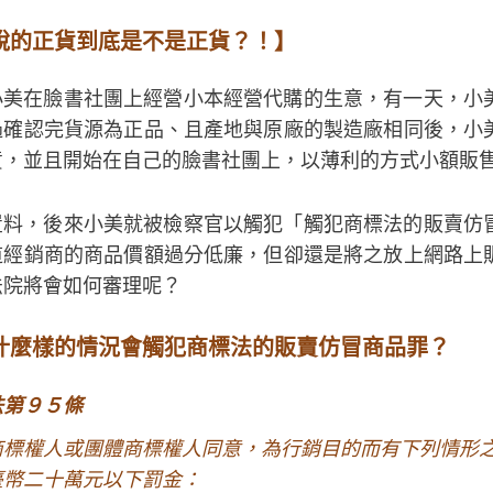
說的正貨到底是不是正貨？！】
小美在臉書社團上經營小本經營代購的生意，有一天，小
過確認完貨源為正品、且產地與原廠的製造廠相同後，小
貨，並且開始在自己的臉書社團上，以薄利的方式小額販
豈料，後來小美就被檢察官以觸犯「觸犯商標法的販賣仿
道經銷商的商品價額過分低廉，但卻還是將之放上網路上
法院將會如何審理呢？
什麼樣的情況會觸犯商標法的販賣仿冒商品罪？
法第９５條
商標權人或團體商標權人同意，為行銷目的而有下列情形
臺幣二十萬元以下罰金：