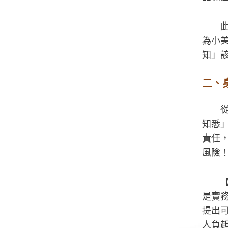
為小
知」
二、
知悉
責任
風險
是實
提出
人負