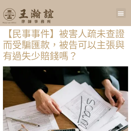
【民事事件】被害人疏未查證
而受騙匯款，被告可以主張與
有過失少賠錢嗎？