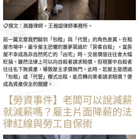
📋撰文：高雄律師，王瀚誼律師事務所。
前一篇文章我們聊到「包租」與「代管」的角色差異，在租
屋市場中，最令屋主恐懼的噩夢莫過於「房客自殺」。當房
屋不幸成為非自然死亡的「凶宅」時，交易價值往往會大幅
貶損。雖然法律上可以向自殺者請求賠償，但現實中自殺者
往往名下無資產，導致屋主求償無門。此時，若屋主是透過
「包租」或「代管」模式出租，能否轉向業者請求賠償？便
成為資產保全的關鍵。
【勞資事件】老闆可以說減薪
就減薪嗎？雇主片面降薪的法
律紅線與勞工自保術