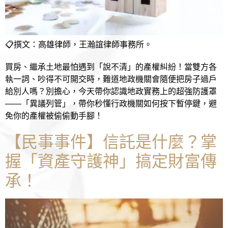
📋撰文：高雄律師，王瀚誼律師事務所。
買房、繼承土地最怕遇到「說不清」的產權糾紛！當雙方各
執一詞、吵得不可開交時，難道地政機關會隨便把房子過戶
給別人嗎？別擔心，今天帶你認識地政實務上的超強防護罩
——「異議列管」，帶你秒懂行政機關如何按下暫停鍵，避
免你的產權被偷偷動手腳！
【民事事件】信託是什麼？掌
握「資產守護神」搞定財富傳
承！