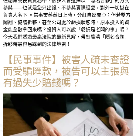
在創業或投資實務中，很多人會選擇以「隱名合夥」的方式
參與——也就是您只出錢、不參與實際經營，對外一切掛在
負責人名下 。當事業蒸蒸日上時，分紅自然開心；但若雙方
鬧翻、協議拆夥，甚至公司處於虧損狀態時，原本投入的資
金能全數拿回來嗎？投資人可以說「虧損是老闆的事」嗎？
今天我們透過最高法院的最新見解，帶您釐清「隱名合夥」
拆夥時最容易踩到的法律地雷！
【民事事件】被害人疏未查證
而受騙匯款，被告可以主張與
有過失少賠錢嗎？