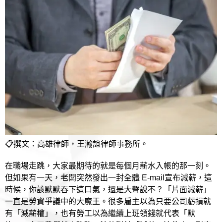
📋撰文：高雄律師，王瀚誼律師事務所。
在職場走跳，大家最期待的就是每個月薪水入帳的那一刻。
但如果有一天，老闆突然發出一封全體 E-mail宣布減薪，這
時候，你該默默吞下這口氣，還是大聲說不？「片面減薪」
一直是勞資爭議中的大魔王。很多雇主以為只要公司虧損就
有「減薪權」，也有勞工以為繼續上班領錢就代表「默