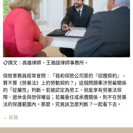
📋撰文：高雄律師，王瀚誼律師事務所。
保險業務員經常會問：「我和保險公司簽的『招攬契約』，
算不算《勞基法》上的勞動契約？」這個問題牽涉勞雇關係
的「從屬性」判斷。若被認定為勞工，就能享有勞基法保
障、退休金與勞保權益；若屬委任或承攬關係，則不在勞基
法的保護範圍內。那麼，究竟該怎麼判斷？一起看下去。
←
較舊