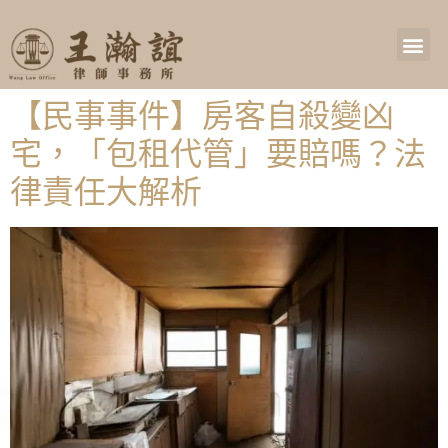
【民事事件】房客自殺變凶
宅，「包租代管」要賠嗎？法
律責任大解析