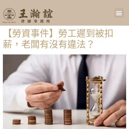
【勞資事件】勞工遲到被扣
薪，老闆有沒有違法？