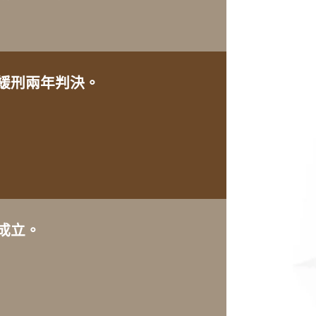
緩刑兩年判決。
成立。