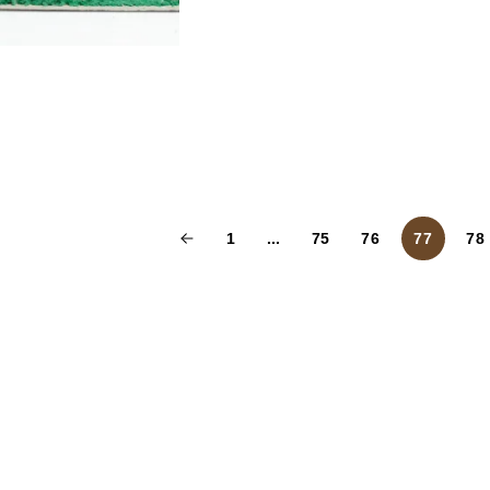
1
...
75
76
77
78