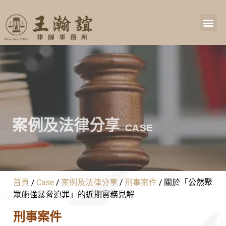
案例及法律分享
CASE
首頁
/
Case
/
案例及法律分享
/
刑事案件
/
關於「公然聚
眾施強暴脅迫罪」的近期實務見解
刑事案件