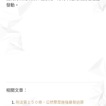
發動。
高雄律師 台南律師 男律師 女律師 專業團隊 台灣律師 好
的律師 推薦律師 認識律師 勝訴律師 訴訟律師 非訟律師
法律諮詢 法律問題 王瀚誼律師 莊曜隸律師 魏韻儒律師
民事案件 家事案件 刑事案件 行政案件 勞資案件 商務契
約 公司法 保險法 證券交易法 民法 刑法 憲法 行政法 課
程合作 保險法 證券交易法 公司法 法律顧問 契約撰寫 高
雄捷運 高雄市政府 高雄律師推薦 詐欺 投資 法院 判決 勝
訴案例 開庭 偵查 檢察官 法官 高雄地院 高雄高分院 高雄
少年家事法院 律師見證 公證 朋友 不還錢 訴訟
相關文章：
刑法第１５０條，公然聚眾施強暴脅迫罪