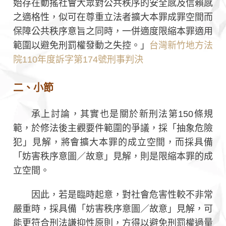
始存在動搖社會大眾對公共秩序的安全感及信賴感
之適格性，似可在尊重立法者擴大本罪成罪空間而
保障公共秩序意旨之同時，一併適度限縮本罪適用
範圍以避免刑罰權發動之失控。」
台灣新竹地方法
院110年度訴字第174號刑事判決
二、小節
承上討論，其實也是關於新刑法第150條規
範，於修法後主觀要件範圍的爭議，採「抽象危險
犯」見解，將會擴大本罪的成立空間，而採具備
「妨害秩序意圖／故意」見解，則是限縮本罪的成
立空間。
因此，若是臨時起意，對社會危害性較不非常
嚴重時，採具備「妨害秩序意圖／故意」見解，可
能更符合刑法謙抑性原則，方得以避免刑罰權過量