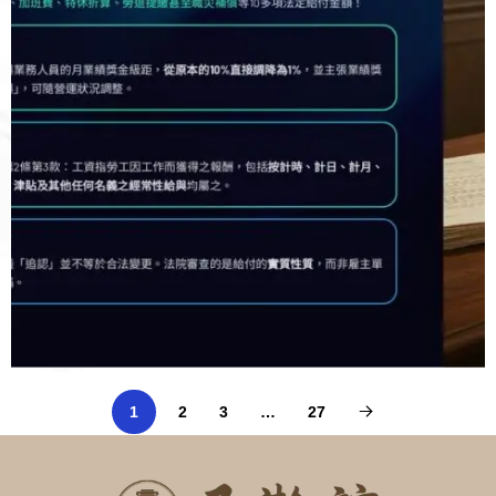
1
2
3
…
27