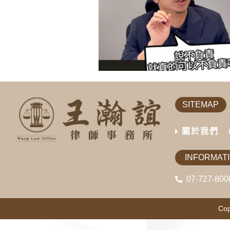
SITEMAP
關於我們
INFORMAT
07-727-800
Cop