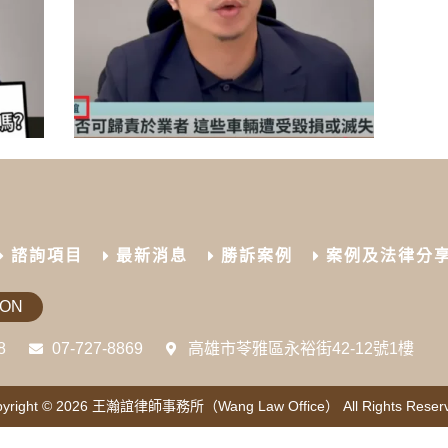
諮詢項目
最新消息
勝訴案例
案例及法律分
ION
8
07-727-8869
高雄市苓雅區永裕街42-12號1樓
yright © 2026
王瀚誼律師事務所（Wang Law Office）
All Rights Reser