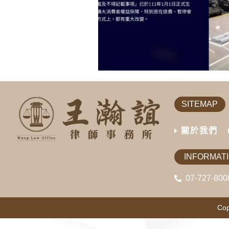
SITEMAP
關於我們
INFORMAT
07-727-800
Cop