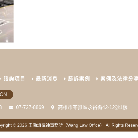
諮詢項目
最新消息
勝訴案例
案例及法律分
ION
8
07-727-8869
高雄市苓雅區永裕街42-12號1樓
yright © 2026
王瀚誼律師事務所（Wang Law Office）
All Rights Reser