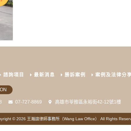
諮詢項目
最新消息
勝訴案例
案例及法律分
ION
8
07-727-8869
高雄市苓雅區永裕街42-12號1樓
yright © 2026
王瀚誼律師事務所（Wang Law Office）
All Rights Reser