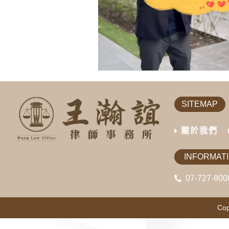
SITEMAP
關於我們
INFORMAT
07-727-800
Cop