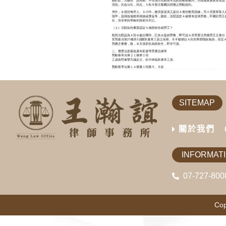
SITEMAP
關於我們
INFORMAT
07-727-800
Cop