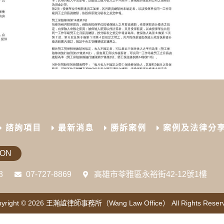
諮詢項目
最新消息
勝訴案例
案例及法律分
ION
8
07-727-8869
高雄市苓雅區永裕街42-12號1樓
yright © 2026
王瀚誼律師事務所（Wang Law Office）
All Rights Reser