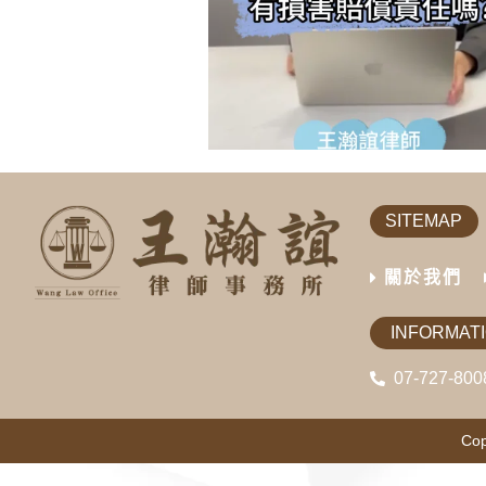
SITEMAP
關於我們
INFORMAT
07-727-800
Cop