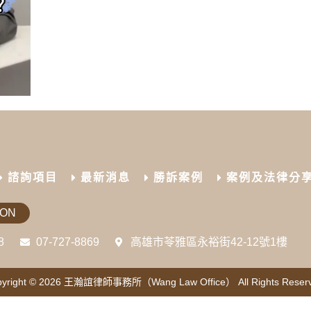
諮詢項目
最新消息
勝訴案例
案例及法律分
ION
8
07-727-8869
高雄市苓雅區永裕街42-12號1樓
yright © 2026
王瀚誼律師事務所（Wang Law Office）
All Rights Reser