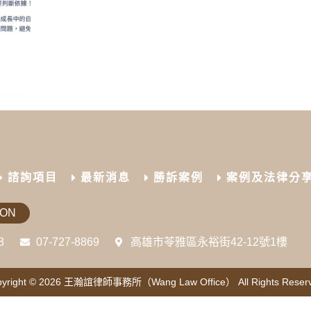
諮詢項目
最新消息
勝訴案例
案例及法律分
ION
8
07-727-8869
高雄市苓雅區永裕街42-12號1樓
yright © 2026
王瀚誼律師事務所（Wang Law Office）
All Rights Reser