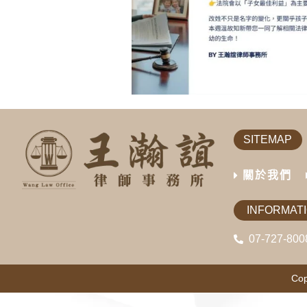
SITEMAP
關於我們
INFORMAT
07-727-800
Cop