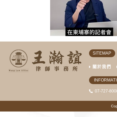
SITEMAP
關於我們
INFORMAT
07-727-800
Cop