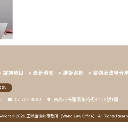
諮詢項目
最新消息
勝訴案例
案例及法律分
ION
8
07-727-8869
高雄市苓雅區永裕街42-12號1樓
yright © 2026
王瀚誼律師事務所（Wang Law Office）
All Rights Reser