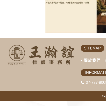
SITEMAP
關於我們
INFORMAT
07-727-800
Cop