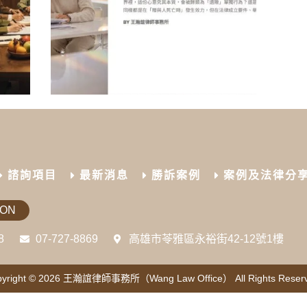
諮詢項目
最新消息
勝訴案例
案例及法律分
ION
8
07-727-8869
高雄市苓雅區永裕街42-12號1樓
yright © 2026
王瀚誼律師事務所（Wang Law Office）
All Rights Reser