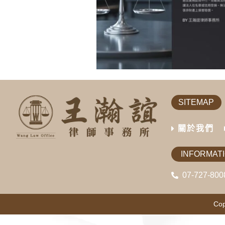
SITEMAP
關於我們
INFORMAT
07-727-800
Cop