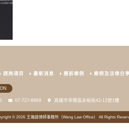
諮詢項目
最新消息
勝訴案例
案例及法律分
ION
8
07-727-8869
高雄市苓雅區永裕街42-12號1樓
yright © 2026
王瀚誼律師事務所（Wang Law Office）
All Rights Reser