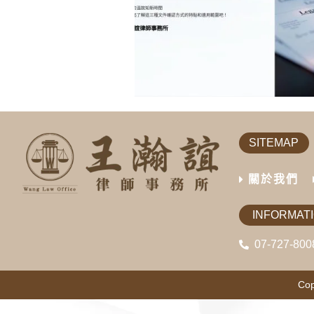
SITEMAP
關於我們
INFORMAT
07-727-800
Cop