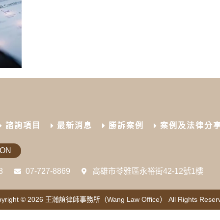
諮詢項目
最新消息
勝訴案例
案例及法律分
ION
8
07-727-8869
高雄市苓雅區永裕街42-12號1樓
yright © 2026
王瀚誼律師事務所（Wang Law Office）
All Rights Reser