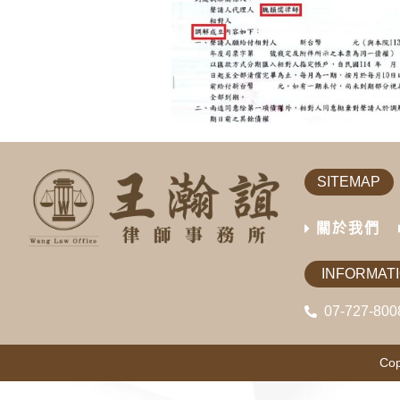
SITEMAP
關於我們
INFORMAT
07-727-800
Cop