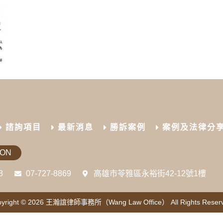
諮詢項目
最新消息
勝訴案例
案例及法律分
ION
8
07-727-8869
高雄市苓雅區永裕街42-12號1樓
yright © 2026
王瀚誼律師事務所（Wang Law Office）
All Rights Reser