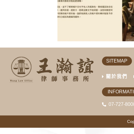
SITEMAP
關於我們
INFORMAT
07-727-800
Cop