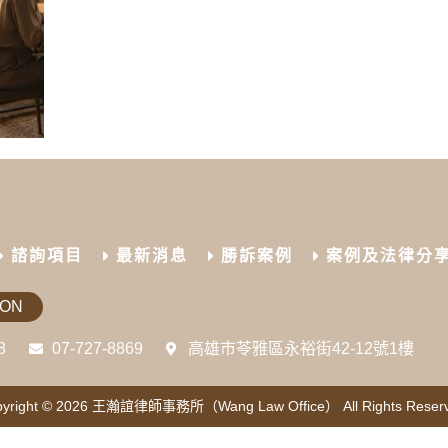
諮詢項目
最新消息
勝訴案例
案例及法律分
ION
8
07-727-8869
高雄市苓雅區永裕街42-12號1樓
yright © 2026
王瀚誼律師事務所（Wang Law Office）
All Rights Reser