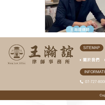
SITEMAP
關於我們
INFORMAT
07-727-800
Cop