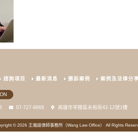
諮詢項目
最新消息
勝訴案例
案例及法律分
ION
8
07-727-8869
高雄市苓雅區永裕街42-12號1樓
yright © 2026
王瀚誼律師事務所（Wang Law Office）
All Rights Reser