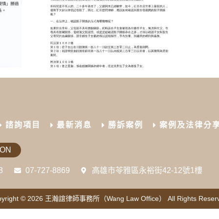
諮詢項目
最新消息
勝訴案例
案例及法律分
ION
8
07-727-8869
高雄市苓雅區永裕街42-12號1樓
yright © 2026
王瀚誼律師事務所（Wang Law Office）
All Rights Reser