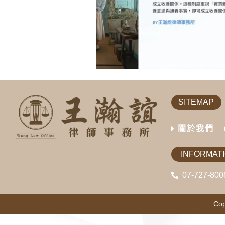
SITEMAP
關於我們
INFORMAT
07-727-800
Cop