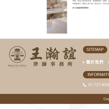
SITEMAP
關於我們
INFORMAT
07-727-800
Cop