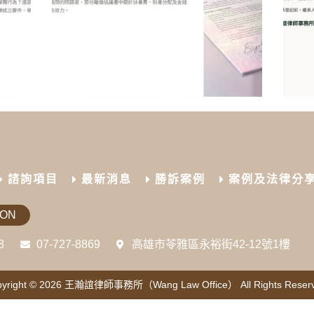
諮詢項目
最新消息
勝訴案例
案例及法律分
ION
8
07-727-8869
高雄市苓雅區永裕街42-12號1樓
yright © 2026
王瀚誼律師事務所（Wang Law Office）
All Rights Reser