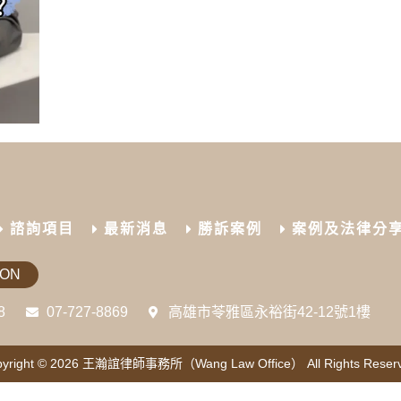
諮詢項目
最新消息
勝訴案例
案例及法律分
ION
8
07-727-8869
高雄市苓雅區永裕街42-12號1樓
yright © 2026
王瀚誼律師事務所（Wang Law Office）
All Rights Reser