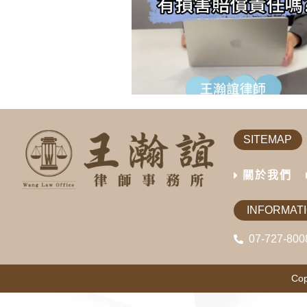
SITEMAP
關於我們
INFORMAT
07-727-800
Cop