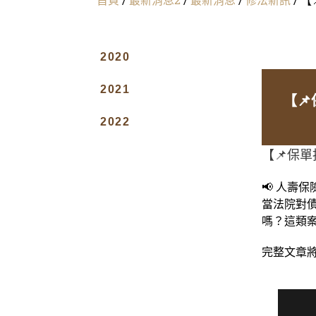
2020
2021
【
2022
【📌保
📢 人壽
當法院對
嗎？這類
完整文章