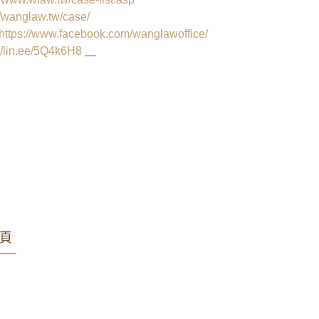
//wanglaw.tw/case/
https://www.facebook.com/wanglawoffice/
://lin.ee/5Q4k6H8
＿
雄律師 王瀚誼律師 莊曜隸律師 魏韻儒律師
件 家事事件 少年案件
頁