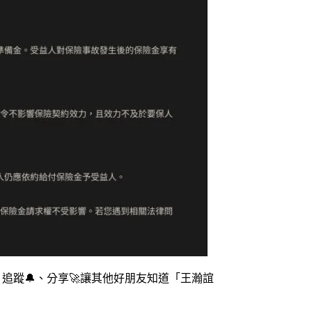
追蹤🔔、分享🚀讓其他好朋友知道「王瀚誼