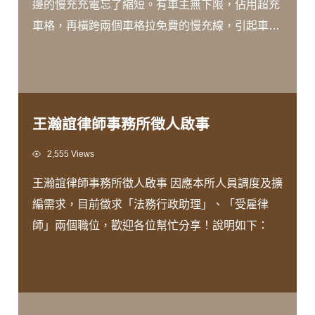
邊的慢充充電忘了縮短。有車主無下限，佔用超充
車格，再橫跨兩個車格拉免費的慢充線，引起車友
反彈。律師王瀚誼：充電費率相關的損害，因此在
這個部分，車商有可能可以依侵權行為來跟這個車
主，做差額求償......
王瀚誼律師事務所徵人啟事
Views
2,555 Views
王瀚誼律師事務所徵人啟事 因應本所人員調度及擴
編需求，目前徵求「法務行政助理」、「受雇律
師」兩個職位，歡迎各位幫忙分享！說明如下：