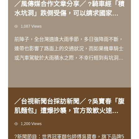
／風傳媒合作文章分享／ ?騎車經「積
水坑洞」跌倒受傷，可以請求國家賠
償？名律師3大點解惑：事故發生先做
Views
1,087 Views
這件事
前陣子，全台灣適逢大雨季節，多日強降雨不斷，
連帶也影響了路面上的交通狀況，而如果機車騎士
或汽車駕駛於大雨積水之際，不幸行經到有坑洞的
道路而受傷時，此時，可以請求國家賠償嗎？而如
果可以請求的話，又可以注意些什麼呢？
／台視新聞台採訪新聞／ ?吳寶春「腹
肌麵包」遭爆抄襲，官方致歉火速下
架
Views
1,200 Views
?新聞節錄：世界冠軍麵包師傅吳寶春，旗下品牌5