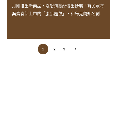
月剛推出新商品，沒想到竟然傳出抄襲！有民眾將
吳寶春新上市的「腹肌麵包」，和烏克蘭知名創意
廣告公司的「健身餐包」商品做對比，發現不只外
包裝，都是猛男掀衣服的動作，內容物也是主打適
合健身族群的商品，兩者相似度高達9成，簡直就
是英文換成中文的差別，引發外界批評聲浪，對此
1
2
3
吳寶春麵包店緊急發出聲明道歉，並火速下架相關
產品。✏️律師莊曜隸：重製的行為，還是改做...