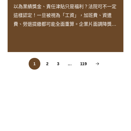
以為業績獎金、責任津貼只是福利？法院可不一定
這樣認定！一旦被視為「工資」，加班費、資遣
費、勞退提繳都可能全面重算。企業片面調降獎金
是否合法？哪些津貼算工資、哪些不算？ 本週文章
帶看懂法院認定標準，避免勞資爭議與高額賠償！
完整文章將於明日上架，帶您一同了解！
1
2
3
...
119