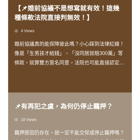
【📌婚前協議不是想寫就有效！這幾
種條款法院直接判無效！】
Views
4 Views
婚前協議真的能保障彼此嗎？小心踩到法律紅線！
像是「生男孩才給錢」、「沒同居就賠300萬」等
條款，就算雙方簽名同意，法院也可能直接認定無
效！哪些約定合法？哪些會因違反公序良俗失效？
本週文章帶你看懂婚前協議的關鍵眉角，簽約前一
定要先了解！ 完整文章將於明日上架，帶您一同了
解！
📌有再犯之虞，為何仍停止羈押？
Views
18 Views
羈押原因仍存在，就一定不能交保或停止羈押嗎？