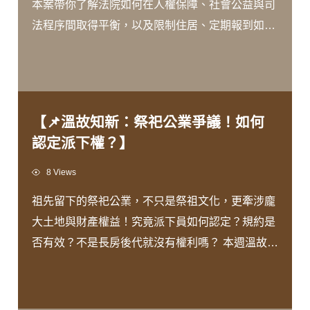
本案帶你了解法院如何在人權保障、社會公益與司
法程序間取得平衡，以及限制住居、定期報到如何
成為羈押替代措施。 ⚖️帶你了解法院如何認定賠償
金額！ 影片由 #王瀚誼律師 親自為您解說！
【📌溫故知新：祭祀公業爭議！如何
認定派下權？】
Views
8 Views
祖先留下的祭祀公業，不只是祭祖文化，更牽涉龐
大土地與財產權益！究竟派下員如何認定？規約是
否有效？不是長房後代就沒有權利嗎？ 本週溫故知
新透過案例，一次解析祭祀公業的法律性質、派下
權認定及法院判決重點，帶你快速掌握關鍵爭點！