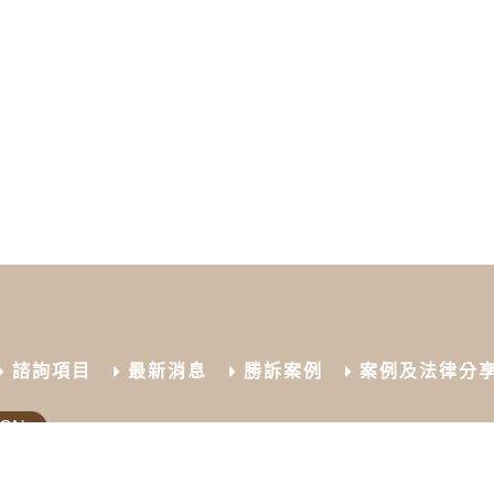
諮詢項目
最新消息
勝訴案例
案例及法律分
ION
8
07-727-8869
高雄市苓雅區永裕街42-12號1樓