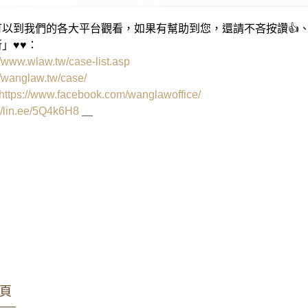
以到我們的各大平台觀看，如果有幫助到您，還請不吝按讚👍、
」♥♥：
//www.wlaw.tw/case-list.asp
//wanglaw.tw/case/
https://www.facebook.com/wanglawoffice/
://lin.ee/5Q4k6H8
＿
雄律師 王瀚誼律師 莊曜隸律師 魏韻儒律師
件 家事事件 少年案件
頁