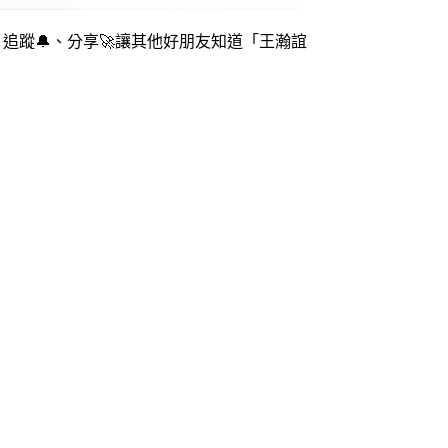
追蹤🔔、分享🚀讓其他好朋友知道「王瀚誼
 民事事件 刑事事件 智財案件