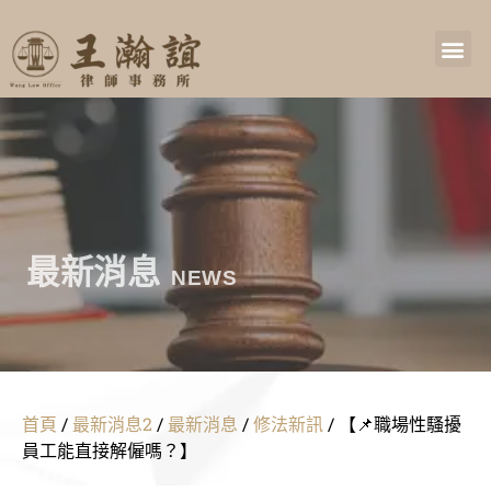
最新消息
NEWS
首頁
/
最新消息2
/
最新消息
/
修法新訊
/
【📌職場性騷擾
員工能直接解僱嗎？】