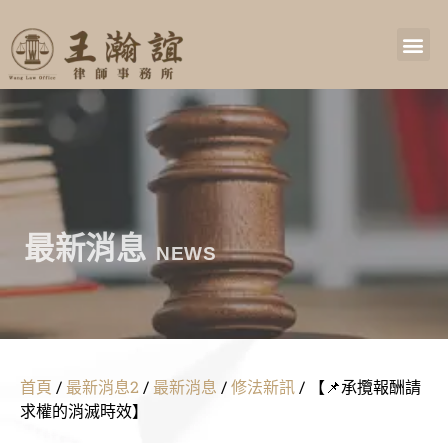
最新消息
NEWS
首頁
/
最新消息2
/
最新消息
/
修法新訊
/
【📌承攬報酬請
求權的消滅時效】