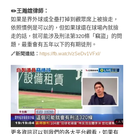
✏️王瀚誼律師：
如果是界外球或全壘打掉到觀眾席上被撿走，
依照慣例是可以的，但如果球還在球場內就撿
走的話，就可能涉及刑法第320條「竊盜」的問
題，最重會有五年以下的有期徒刑。
🔗新聞連結：
https://fb.watch/zSeDv1VFxl/
更多資訊可以到我們的各大平台觀看，如果有