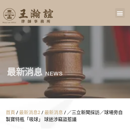
最新消息
NEWS
首頁
/
最新消息2
/
最新消息
/
／三立新聞採訪／球場旁自
製寶特瓶「吸球」 球迷涉竊盜惹議