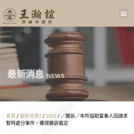
最新消息
NEWS
首頁
/
最新消息2
/
2023
/
／勝訴／本所協助當事人因請求
暫時處分事件，獲得勝訴裁定