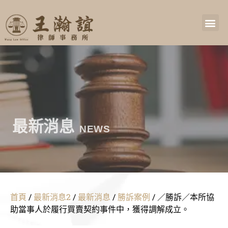
最新消息
NEWS
首頁
/
最新消息2
/
最新消息
/
勝訴案例
/
／勝訴／本所協
助當事人於履行買賣契約事件中，獲得調解成立。