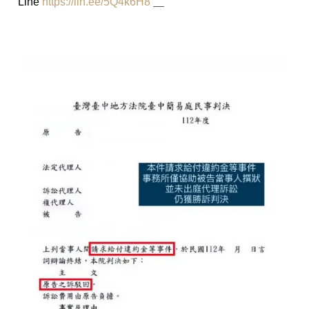
Line
https://lin.ee/5Q4k6H8
＿