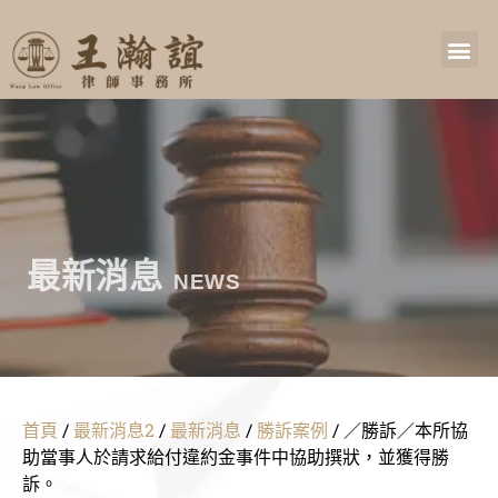
最新消息
NEWS
首頁
/
最新消息2
/
最新消息
/
勝訴案例
/
／勝訴／本所協
助當事人於請求給付違約金事件中協助撰狀，並獲得勝
訴。