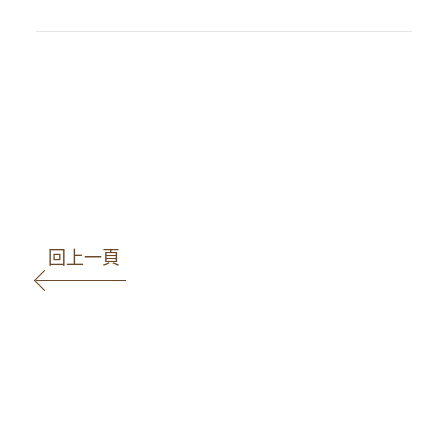
#高雄律師
#高雄律師推薦
#律師
#商業合約
#法律顧問
#法律諮詢
#王瀚誼
律師
#律師團隊
#民事案件
#刑事案件
#家事案件
#勞資案件
#智財案件
#著
作權法
回上一頁