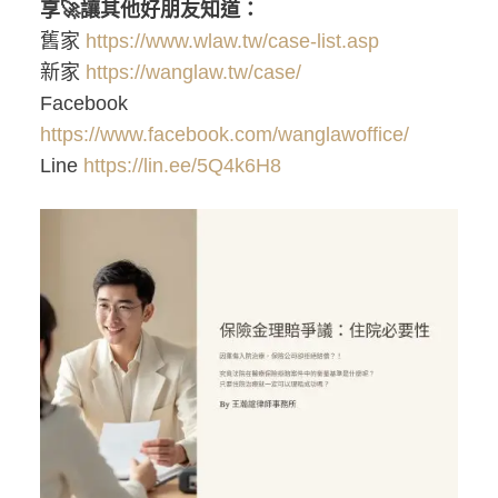
享🚀讓其他好朋友知道：
舊家
https://www.wlaw.tw/case-list.asp
新家
https://wanglaw.tw/case/
Facebook
https://www.facebook.com/wanglawoffice/
Line
https://lin.ee/5Q4k6H8