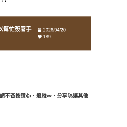
以幫忙簽署手
2026/04/20
189
不吝按讚👍、追蹤👀、分享🚀讓其他