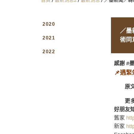
2020
／墨
2021
術同
2022
感謝 #
📌遇
原
更
好朋友
舊家
htt
新家
htt