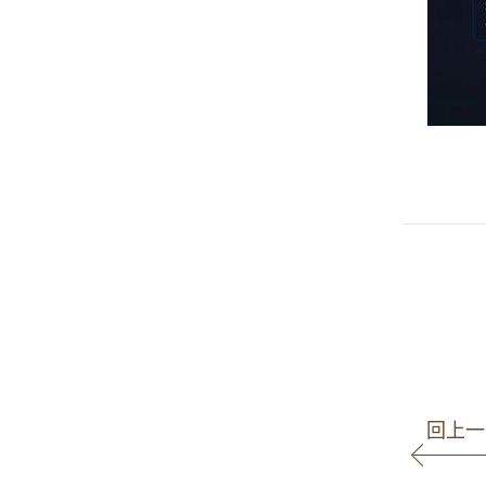
／墨新
#高雄律師
#
回上一