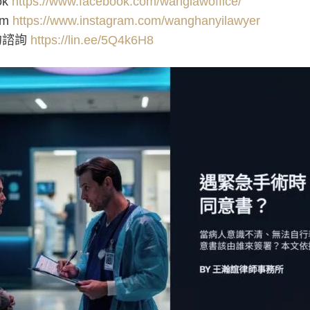
ok
https://www.facebook.com/wanglawoffice/
am
https://www.instagram.com/wanghanyilawyer
預約諮詢
https://lin.ee/5Q4k6H8