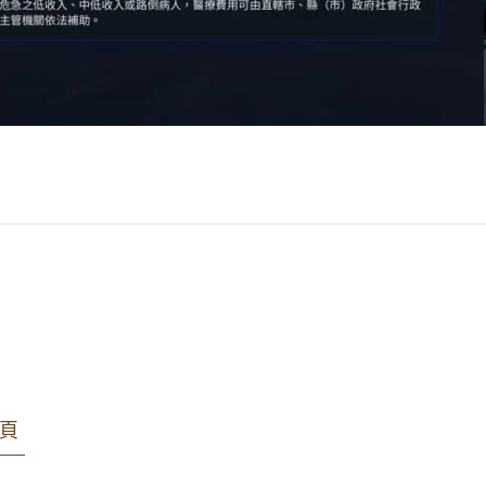
聞／轉載、引用本所文章 【遇緊急手術時，誰可以
高雄律師推薦
#律師
#商業合約
#法律顧問
#法律諮詢
#王瀚誼律師
#律師團隊
#民事案
頁